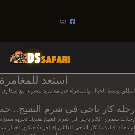
خطي
لى
لمحتوى
استعد للمغامرة
انطلق وسط الجبال والصحراء في مغامرة مجنونة مع سفاري كا
رحله كار باجي في شرم الشيخ.. حما
رحلات سفاري الكار باجي في شرم الشيخ هتديك تجربة مميزة 
لو معاك عيلتك، الكار الباجي العائلي (4 أفراد) هيكون اختيار ممتاز، آمن للأطفال وممتع للكبار.