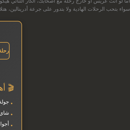
أما لو انت عريس أو خارج رحلة مع أصحابك، الكار الثنائي هي
سواء بتحب الرحلات الهادية ولا بتدور على جرعة أدرينالين، ه
رحلة 
🎬 أ
جولة
•
شاي 
•
أجوا
•