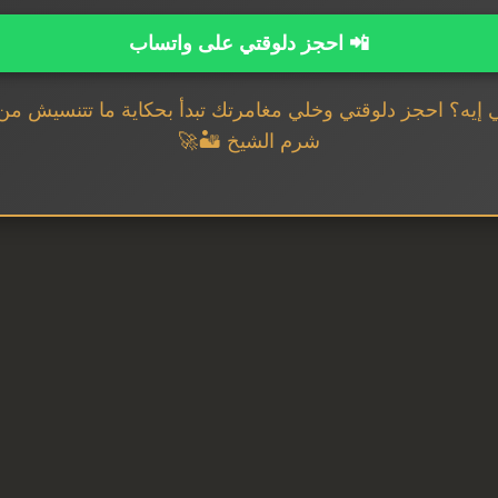
📲 احجز دلوقتي على واتساب
إيه؟ احجز دلوقتي وخلي مغامرتك تبدأ بحكاية ما تتنسيش م
شرم الشيخ 🏜️🚀